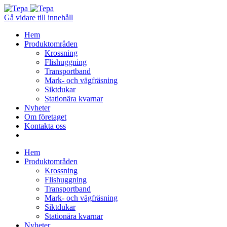
Gå vidare till innehåll
Hem
Produktområden
Krossning
Flishuggning
Transportband
Mark- och vägfräsning
Siktdukar
Stationära kvarnar
Nyheter
Om företaget
Kontakta oss
Hem
Produktområden
Krossning
Flishuggning
Transportband
Mark- och vägfräsning
Siktdukar
Stationära kvarnar
Nyheter