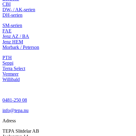
CBI
DW- / AK-serien
DH
-serien
SM-serien
FAE
Jenz AZ / BA
Jenz HEM
Morbark / Peterson
PTH
Seppi
Terra Select
Vermeer
Willibald
0481-250 08
info@tepa.nu
Adress
TEPA Slitdelar AB